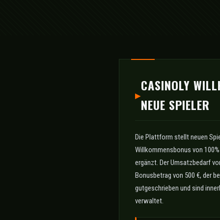
CASINOLY WIL
NEUE SPIELER
Die Plattform stellt neuen Sp
Willkommensbonus von 100% bis
ergänzt. Der Umsatzbedarf von
Bonusbetrag von 500 €, der be
gutgeschrieben und sind inne
verwaltet.