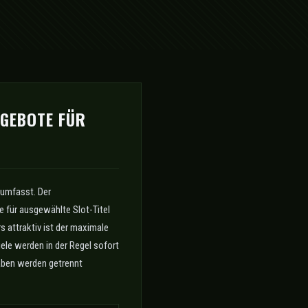
GEBOTE FÜR
 umfasst. Der
e für ausgewählte Slot-Titel
 attraktiv ist der maximale
ele werden in der Regel sofort
aben werden getrennt