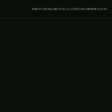
BONUS
EINZAHLUNG
SPIELE
LIZENZ
ZAHLUNG
MOBILE
FAQ